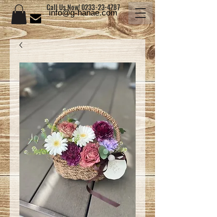
Call Us Now!
0233-23-4787
info@g-hanae.com