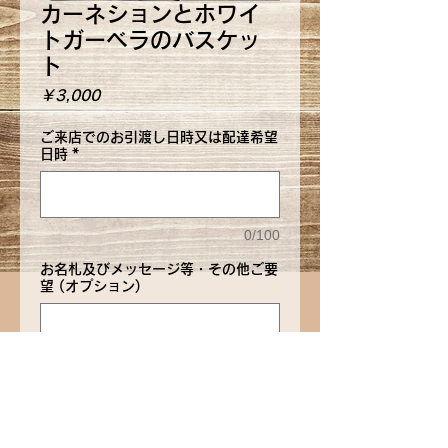
カーネションとホワイ
トガーベラのバスケッ
ト
価
￥3,000
格
ご来店でのお引渡し日時又は配達希望
日時
*
0/100
お名札及びメッセージ等・その他ご要
望 (オプション)
0/500
カートに追加する